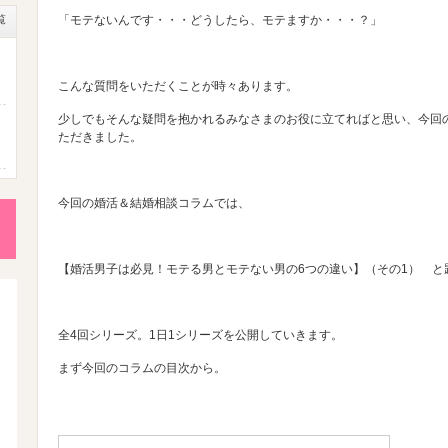
覧
「モテないんです・・・どうしたら、モテますか・・・？」
こんな質問をいただくことが時々あります。
少しでもそんな疑問を抱かれるみなさまのお役に立てればと思い、今回
ただきました。
成
今回の婚活＆結婚相談コラムでは、
性
【婚活男子は必見！モテる男とモテない男の6つの違い】（その1） と
後
全4回シリーズ。1日1シリーズを公開していきます。
まず今回のコラムの目次から。