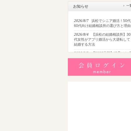
一
お知らせ
2026/8/7
浜松でシニア婚活！50代
60代向け結婚相談所の選び方と理由
2026/8/4
【浜松の結婚相談所】30
代女性がアプリ婚活から大逆転して
結婚する方法
2026/8/2
【2026最新】猛暑でも
婚！夏の婚活おすすめイベント＆涼
しいデートの服装・スポット徹底解
説
2026/7/28
【浜松】アラフォー男
が婚活で無双する3つの戦略！30代
半・40代からの大人の成婚術
2026/7/27
【浜松】30代・40代男
性で「モテない男」の共通点とは？
地元の婚活女子が避けるNGな特徴3
選