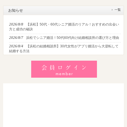
一覧
お知らせ
2026/8/8
【浜松】50代・60代シニア婚活のリアル！おすすめの出会い
方と成功の秘訣
2026/8/7
浜松でシニア婚活！50代60代向け結婚相談所の選び方と理由
2026/8/4
【浜松の結婚相談所】30代女性がアプリ婚活から大逆転して
結婚する方法
2026/8/2
【2026最新】猛暑でも成婚！夏の婚活おすすめイベント＆涼
しいデートの服装・スポット徹底解説
2026/7/28
【浜松】アラフォー男性が婚活で無双する3つの戦略！30代
後半・40代からの大人の成婚術