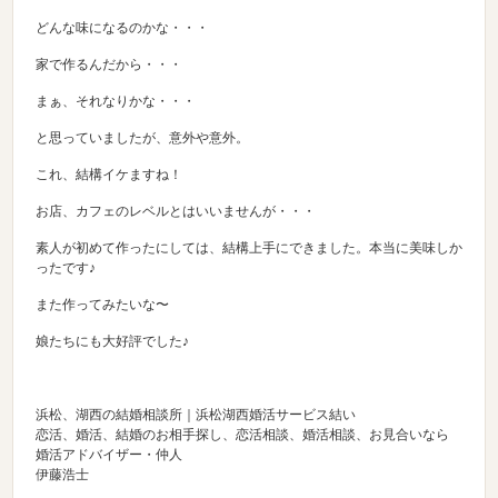
どんな味になるのかな・・・
家で作るんだから・・・
まぁ、それなりかな・・・
と思っていましたが、意外や意外。
これ、結構イケますね！
お店、カフェのレベルとはいいませんが・・・
素人が初めて作ったにしては、結構上手にできました。本当に美味しか
ったです♪
また作ってみたいな〜
娘たちにも大好評でした♪
浜松、湖西の結婚相談所｜浜松湖西婚活サービス結い
恋活、婚活、結婚のお相手探し、恋活相談、婚活相談、お見合いなら
婚活アドバイザー・仲人
伊藤浩士