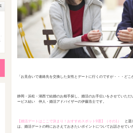
覧
成
性
後
「お見合いで連絡先を交換した女性とデートに行くのですが・・・どこ
静岡・浜松・湖西で結婚のお相手探し、婚活のお手伝いをさせていただ
ービス結い 仲人・婚活アドバイザーの伊藤浩士です。
活
【婚活デートはここで決まり！おすすめスポット9選】（その1）
と題し
は、婚活デートの時におさえておきたいポイントについてお話させてい