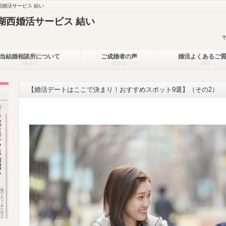
婚活サービス 結い
湖西婚活サービス 結い
当結婚相談所について
ご成婚者の声
婚活よくあるご
ABOUT
VOICE
FAQ
【婚活デートはここで決まり！おすすめスポット9選】（その2）