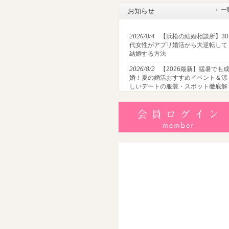
一
お知らせ
2026/8/4
【浜松の結婚相談所】30
代女性がアプリ婚活から大逆転して
結婚する方法
2026/8/2
【2026最新】猛暑でも
婚！夏の婚活おすすめイベント＆涼
しいデートの服装・スポット徹底解
説
2026/7/28
【浜松】アラフォー男
が婚活で無双する3つの戦略！30代
半・40代からの大人の成婚術
2026/7/27
【浜松】30代・40代男
性で「モテない男」の共通点とは？
地元の婚活女子が避けるNGな特徴3
選
2026/7/26
【共感必至】浜松の婚
あるある7選！20代・30代・40代の
年代別悩みと失敗しないデート術