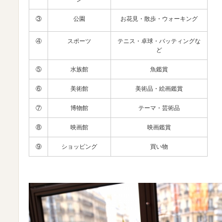
③
公園
お花見・散歩・ウォーキング
④
スポーツ
テニス・卓球・バッティングな
ど
⑤
水族館
魚鑑賞
⑥
美術館
美術品・絵画鑑賞
⑦
博物館
テーマ・芸術品
⑧
映画館
映画鑑賞
⑨
ショッピング
買い物