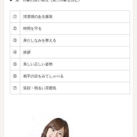
①
清潔感のある服装
②
時間を守る
③
身だしなみを整える
④
挨拶
⑤
美しい正しい姿勢
⑥
相手の目をみてしゃべる
⑦
笑顔・明るい雰囲気