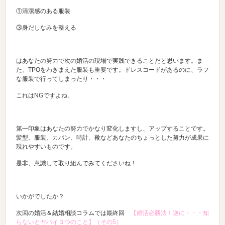
①清潔感のある服装
③身だしなみを整える
はあなたの努力で次の婚活の現場で実践できることだと思います。ま
た、TPOをわきまえた服装も重要です。ドレスコードがあるのに、ラフ
な服装で行ってしまったり・・・
これはNGですよね。
第一印象はあなたの努力でかなり変化しますし、アップすることです。
髪型、服装、カバン、時計、靴などあなたのちょっとした努力が成果に
現れやすいものです。
是非、意識して取り組んでみてくださいね！
いかがでしたか？
次回の婚活＆結婚相談コラムでは最終回
【婚活必勝法！逆に・・・知
らないとヤバイ３つのこと】（その5）