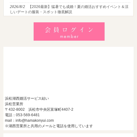
2026/8/2
【2026最新】猛暑でも成婚！夏の婚活おすすめイベント＆涼
しいデートの服装・スポット徹底解説
2026/7/28
【浜松】アラフォー男性が婚活で無双する3つの戦略！30代
後半・40代からの大人の成婚術
2026/7/27
【浜松】30代・40代男性で「モテない男」の共通点とは？
地元の婚活女子が避けるNGな特徴3選
浜松湖西婚活サービス結い
浜松営業所
〒432-8002 浜松市中央区富塚町4407-2
電話：053-569-6481
mail：info@hamakonyui.com
※湖西営業所と共用のメールと電話を使用しています