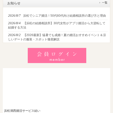
一覧
お知らせ
2026/8/7
浜松でシニア婚活！50代60代向け結婚相談所の選び方と理由
2026/8/4
【浜松の結婚相談所】30代女性がアプリ婚活から大逆転して
結婚する方法
2026/8/2
【2026最新】猛暑でも成婚！夏の婚活おすすめイベント＆涼
しいデートの服装・スポット徹底解説
2026/7/28
【浜松】アラフォー男性が婚活で無双する3つの戦略！30代
後半・40代からの大人の成婚術
2026/7/27
【浜松】30代・40代男性で「モテない男」の共通点とは？
地元の婚活女子が避けるNGな特徴3選
浜松湖西婚活サービス結い