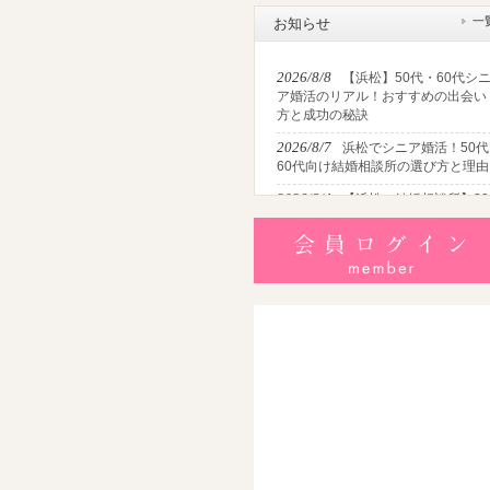
一
お知らせ
2026/8/8
【浜松】50代・60代シ
ア婚活のリアル！おすすめの出会い
方と成功の秘訣
2026/8/7
浜松でシニア婚活！50代
60代向け結婚相談所の選び方と理由
2026/8/4
【浜松の結婚相談所】30
代女性がアプリ婚活から大逆転して
結婚する方法
2026/8/2
【2026最新】猛暑でも
婚！夏の婚活おすすめイベント＆涼
しいデートの服装・スポット徹底解
説
2026/7/28
【浜松】アラフォー男
が婚活で無双する3つの戦略！30代
半・40代からの大人の成婚術