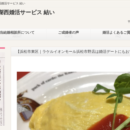
婚活サービス 結い
湖西婚活サービス 結い
当結婚相談所について
ご成婚者の声
婚活よくあるご
ABOUT
VOICE
FAQ
【浜松市東区｜ラケルイオンモール浜松市野店は婚活デートにもお