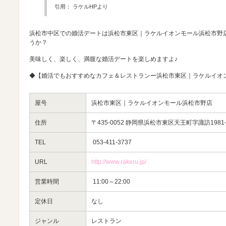
引用： ラケルHPより
浜松市中区での婚活デートは浜松市東区｜ラケルイオンモール浜松市野
うか？
美味しく、楽しく、満腹な婚活デートを楽しめますよ♪
◆【婚活でもおすすめなカフェ＆レストランー浜松市東区｜ラケルイオ
屋号
浜松市東区｜ラケルイオンモール浜松市野店
住所
〒435-0052 静岡県浜松市東区天王町字諏訪1981
TEL
053-411-3737
URL
http://www.rakeru.jp/
営業時間
11:00～22:00
定休日
なし
ジャンル
レストラン