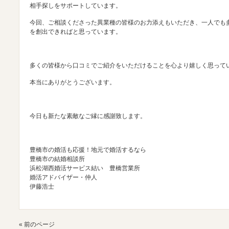
相手探しをサポートしています。
今回、ご相談くださった異業種の皆様のお力添えもいただき、一人でも
を創出できればと思っています。
多くの皆様から口コミでご紹介をいただけることを心より嬉しく思って
本当にありがとうございます。
今日も新たな素敵なご縁に感謝致します。
豊橋市の婚活も応援！地元で婚活するなら
豊橋市の結婚相談所
浜松湖西婚活サービス結い 豊橋営業所
婚活アドバイザー・仲人
伊藤浩士
« 前のページ