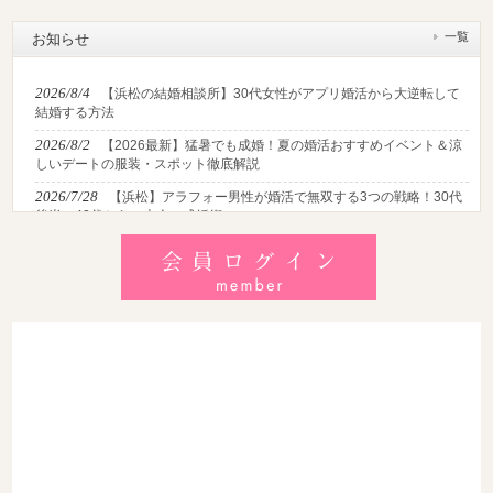
一覧
お知らせ
2026/8/4
【浜松の結婚相談所】30代女性がアプリ婚活から大逆転して
結婚する方法
2026/8/2
【2026最新】猛暑でも成婚！夏の婚活おすすめイベント＆涼
しいデートの服装・スポット徹底解説
2026/7/28
【浜松】アラフォー男性が婚活で無双する3つの戦略！30代
後半・40代からの大人の成婚術
2026/7/27
【浜松】30代・40代男性で「モテない男」の共通点とは？
地元の婚活女子が避けるNGな特徴3選
2026/7/26
【共感必至】浜松の婚活あるある7選！20代・30代・40代の
年代別悩みと失敗しないデート術