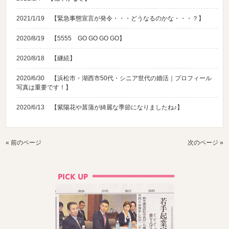
2021/1/19
【緊急事態宣言が発令・・・どうなるのかな・・・？】
2020/8/19
【5555 GO GO GO GO】
2020/8/18
【継続】
2020/6/30
【浜松市・湖西市50代・シニア世代の婚活｜プロフィール
写真は重要です！】
2020/6/13
【紫陽花や菖蒲が綺麗な季節になりましたね♪】
« 前のページ
次のページ »