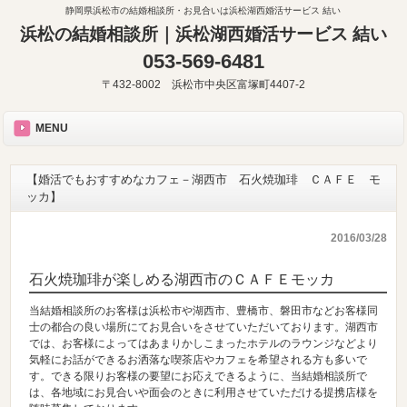
静岡県浜松市の結婚相談所・お見合いは浜松湖西婚活サービス 結い
浜松の結婚相談所｜浜松湖西婚活サービス 結い
053-569-6481
〒432-8002 浜松市中央区富塚町4407-2
MENU
【婚活でもおすすめなカフェ－湖西市 石火焼珈琲 ＣＡＦＥ モ
ッカ】
2016/03/28
石火焼珈琲が楽しめる湖西市のＣＡＦＥモッカ
当結婚相談所のお客様は浜松市や湖西市、豊橋市、磐田市などお客様同
士の都合の良い場所にてお見合いをさせていただいております。湖西市
では、お客様によってはあまりかしこまったホテルのラウンジなどより
気軽にお話ができるお洒落な喫茶店やカフェを希望される方も多いで
す。できる限りお客様の要望にお応えできるように、当結婚相談所で
は、各地域にお見合いや面会のときに利用させていただける提携店様を