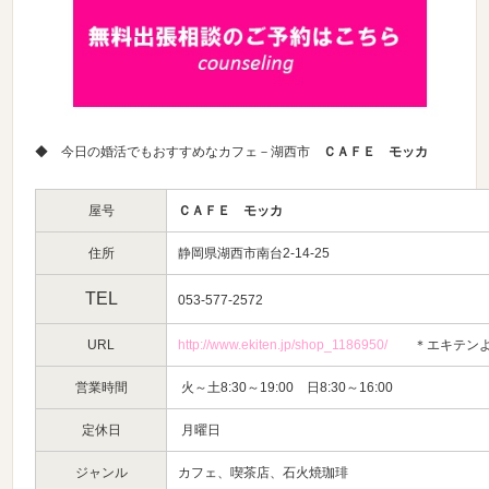
◆ 今日の婚活でもおすすめなカフェ－湖西市
ＣＡＦＥ モッカ
屋号
ＣＡＦＥ モッカ
住所
静岡県湖西市南台2-14-25
TEL
053-577-2572
URL
http://www.ekiten.jp/shop_1186950/
＊エキテン
営業時間
火～土8:30～19:00 日8:30～16:00
定休日
月曜日
ジャンル
カフェ、喫茶店、石火焼珈琲