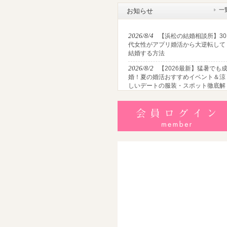
一
お知らせ
2026/8/4
【浜松の結婚相談所】30
代女性がアプリ婚活から大逆転して
結婚する方法
2026/8/2
【2026最新】猛暑でも
婚！夏の婚活おすすめイベント＆涼
しいデートの服装・スポット徹底解
説
2026/7/28
【浜松】アラフォー男
が婚活で無双する3つの戦略！30代
半・40代からの大人の成婚術
2026/7/27
【浜松】30代・40代男
性で「モテない男」の共通点とは？
地元の婚活女子が避けるNGな特徴3
選
2026/7/26
【共感必至】浜松の婚
あるある7選！20代・30代・40代の
年代別悩みと失敗しないデート術