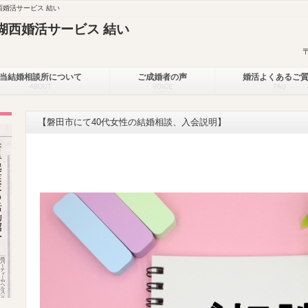
婚活サービス 結い
湖西婚活サービス 結い
当結婚相談所について
ご成婚者の声
婚活よくあるご
ABOUT
VOICE
FAQ
【磐田市にて40代女性の結婚相談、入会説明】