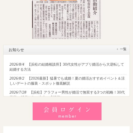
一覧
お知らせ
2026/8/4
【浜松の結婚相談所】30代女性がアプリ婚活から大逆転して
結婚する方法
2026/8/2
【2026最新】猛暑でも成婚！夏の婚活おすすめイベント＆涼
しいデートの服装・スポット徹底解説
2026/7/28
【浜松】アラフォー男性が婚活で無双する3つの戦略！30代
後半・40代からの大人の成婚術
2026/7/27
【浜松】30代・40代男性で「モテない男」の共通点とは？
地元の婚活女子が避けるNGな特徴3選
2026/7/26
【共感必至】浜松の婚活あるある7選！20代・30代・40代の
年代別悩みと失敗しないデート術