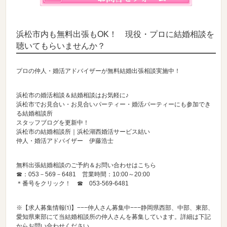
浜松市内も無料出張もOK！ 現役・プロに結婚相談を
聴いてもらいませんか？
プロの仲人・婚活アドバイザーが無料結婚出張相談実施中！
浜松市の婚活相談＆結婚相談はお気軽に♪
浜松市でお見合い・お見合いパーティー・婚活パーティーにも参加でき
る結婚相談所
スタッフブログを更新中！
浜松市の結婚相談所｜浜松湖西婚活サービス結い
仲人・婚活アドバイザー 伊藤浩士
無料出張結婚相談のご予約＆お問い合わせはこちら
☎：053－569－6481 営業時間：10:00～20:00
＊番号をクリック！ ☎
053-569-6481
※【求人募集情報⑴】−−−仲人さん募集中−−−静岡県西部、中部、東部、
愛知県東部にて当結婚相談所の仲人さんを募集しています。詳細は下記
からお問い合わせください。