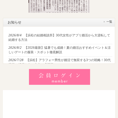
一覧
お知らせ
2026/8/4
【浜松の結婚相談所】30代女性がアプリ婚活から大逆転して
結婚する方法
2026/8/2
【2026最新】猛暑でも成婚！夏の婚活おすすめイベント＆涼
しいデートの服装・スポット徹底解説
2026/7/28
【浜松】アラフォー男性が婚活で無双する3つの戦略！30代
後半・40代からの大人の成婚術
2026/7/27
【浜松】30代・40代男性で「モテない男」の共通点とは？
地元の婚活女子が避けるNGな特徴3選
2026/7/26
【共感必至】浜松の婚活あるある7選！20代・30代・40代の
年代別悩みと失敗しないデート術