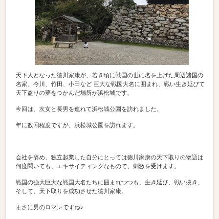
天下人となった徳川家康が、若き頃に戦国の世に名を上げた周辺諸国の
名家、今川、竹田、小田など 巨大な戦国大名に囲まれ、戦い生き延びて
天下盗りの夢をつかんだ場所が浜松城です。
今回は、次女と長男を連れて浜松城公園を訪れました。
年に数回程度ですが、浜松城公園を訪れます。
会社を辞め、独立起業した自分にとっては徳川家康の天下取りの物語は
何度聞いても、エキサイティングなもので、刺激を受けます。
戦国の強大巨大な戦国大名たちに囲まれつつも、生き延び、戦い抜き、
そして、天下取りを成功させた徳川家康。
まさに男のロマンですね♪