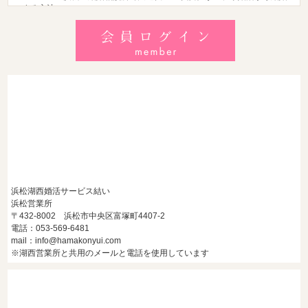
する方法
2026/8/2
【2026最新】猛暑でも成婚！夏の婚活おすすめイベント＆涼
しいデートの服装・スポット徹底解説
2026/7/28
【浜松】アラフォー男性が婚活で無双する3つの戦略！30代
後半・40代からの大人の成婚術
浜松湖西婚活サービス結い
浜松営業所
〒432-8002 浜松市中央区富塚町4407-2
電話：053-569-6481
mail：info@hamakonyui.com
※湖西営業所と共用のメールと電話を使用しています