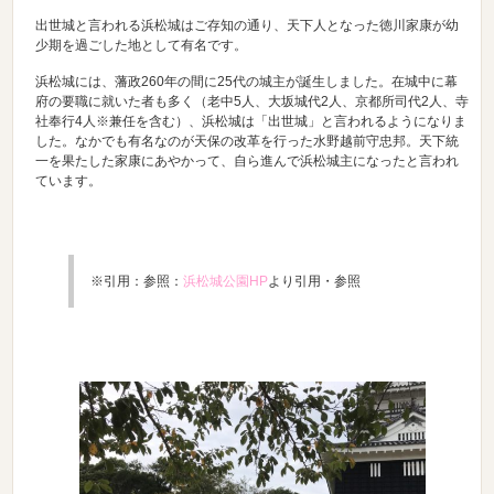
出世城と言われる浜松城はご存知の通り、天下人となった徳川家康が幼
少期を過ごした地として有名です。
浜松城には、藩政260年の間に25代の城主が誕生しました。在城中に幕
府の要職に就いた者も多く（老中5人、大坂城代2人、京都所司代2人、寺
社奉行4人※兼任を含む）、浜松城は「出世城」と言われるようになりま
した。なかでも有名なのが天保の改革を行った水野越前守忠邦。天下統
一を果たした家康にあやかって、自ら進んで浜松城主になったと言われ
ています。
※引用：参照：
浜松城公園HP
より引用・参照