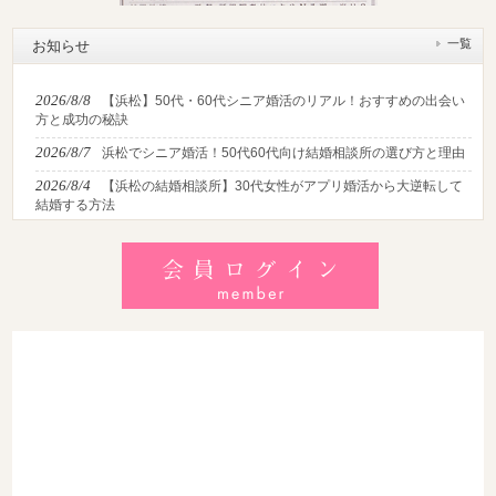
一覧
お知らせ
2026/8/8
【浜松】50代・60代シニア婚活のリアル！おすすめの出会い
方と成功の秘訣
2026/8/7
浜松でシニア婚活！50代60代向け結婚相談所の選び方と理由
2026/8/4
【浜松の結婚相談所】30代女性がアプリ婚活から大逆転して
結婚する方法
2026/8/2
【2026最新】猛暑でも成婚！夏の婚活おすすめイベント＆涼
しいデートの服装・スポット徹底解説
2026/7/28
【浜松】アラフォー男性が婚活で無双する3つの戦略！30代
後半・40代からの大人の成婚術