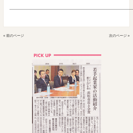
———————————————————————————————————
« 前のページ
次のページ »