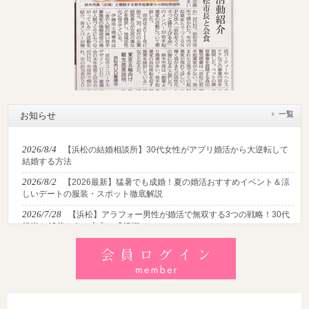
一覧
お知らせ
2026/8/4
【浜松の結婚相談所】30代女性がアプリ婚活から大逆転して
結婚する方法
2026/8/2
【2026最新】猛暑でも成婚！夏の婚活おすすめイベント＆涼
しいデートの服装・スポット徹底解説
2026/7/28
【浜松】アラフォー男性が婚活で無双する3つの戦略！30代
後半・40代からの大人の成婚術
2026/7/27
【浜松】30代・40代男性で「モテない男」の共通点とは？
地元の婚活女子が避けるNGな特徴3選
2026/7/26
【共感必至】浜松の婚活あるある7選！20代・30代・40代の
年代別悩みと失敗しないデート術