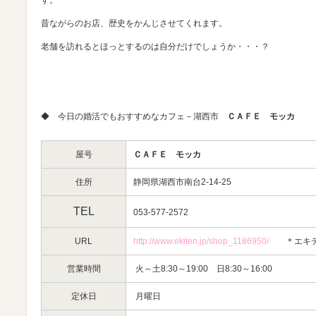
す。
昔ながらのお店、歴史をかんじさせてくれます。
老舗を訪れるとほっとするのは自分だけでしょうか・・・？
◆ 今日の婚活でもおすすめなカフェ－湖西市
ＣＡＦＥ モッカ
屋号
ＣＡＦＥ モッカ
住所
静岡県湖西市南台2-14-25
TEL
053-577-2572
URL
http://www.ekiten.jp/shop_1186950/
＊エキテ
営業時間
火～土8:30～19:00 日8:30～16:00
定休日
月曜日