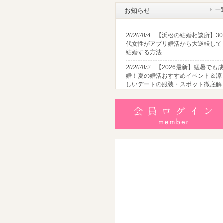
一
お知らせ
2026/8/4
【浜松の結婚相談所】30
代女性がアプリ婚活から大逆転して
結婚する方法
2026/8/2
【2026最新】猛暑でも
婚！夏の婚活おすすめイベント＆涼
しいデートの服装・スポット徹底解
説
2026/7/28
【浜松】アラフォー男
が婚活で無双する3つの戦略！30代
半・40代からの大人の成婚術
2026/7/27
【浜松】30代・40代男
性で「モテない男」の共通点とは？
地元の婚活女子が避けるNGな特徴3
選
2026/7/26
【共感必至】浜松の婚
あるある7選！20代・30代・40代の
年代別悩みと失敗しないデート術