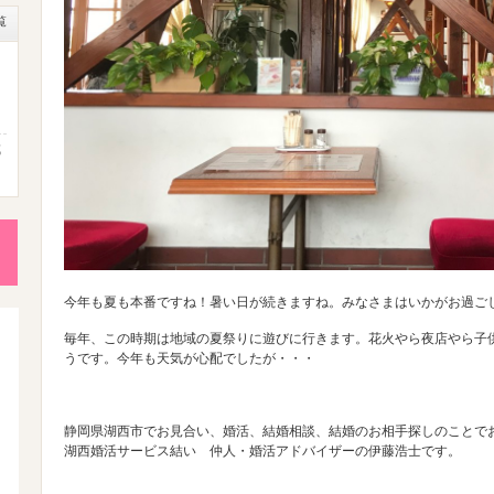
覧
成
性
後
今年も夏も本番ですね！暑い日が続きますね。みなさまはいかがお過ご
毎年、この時期は地域の夏祭りに遊びに行きます。花火やら夜店やら子
うです。今年も天気が心配でしたが・・・
活
静岡県湖西市でお見合い、婚活、結婚相談、結婚のお相手探しのことで
湖西婚活サービス結い 仲人・婚活アドバイザーの伊藤浩士です。