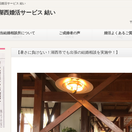
婚活サービス 結い
湖西婚活サービス 結い
当結婚相談所について
ご成婚者の声
婚活よくあるご
ABOUT
VOICE
FAQ
【暑さに負けない！湖西市でも出張の結婚相談を実施中！】