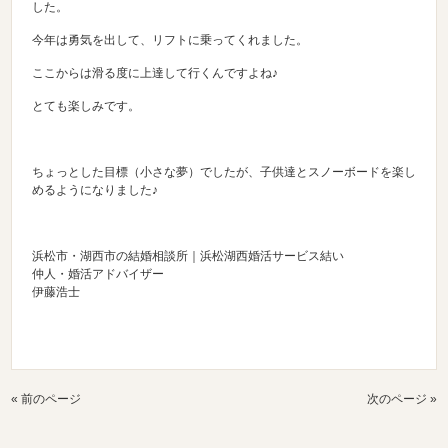
した。
今年は勇気を出して、リフトに乗ってくれました。
ここからは滑る度に上達して行くんですよね♪
とても楽しみです。
ちょっとした目標（小さな夢）でしたが、子供達とスノーボードを楽し
めるようになりました♪
浜松市・湖西市の結婚相談所｜浜松湖西婚活サービス結い
仲人・婚活アドバイザー
伊藤浩士
« 前のページ
次のページ »