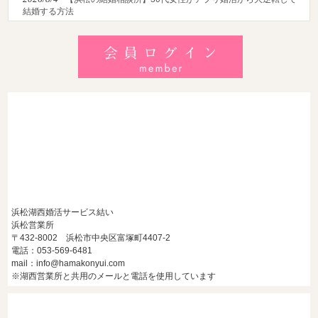
結婚する方法
2026/8/2
【2026最新】猛暑でも成婚！夏の婚活おすすめイベント＆涼
しいデートの服装・スポット徹底解説
2026/7/28
【浜松】アラフォー男性が婚活で無双する3つの戦略！30代
後半・40代からの大人の成婚術
浜松湖西婚活サービス結い
浜松営業所
〒432-8002 浜松市中央区富塚町4407-2
電話：053-569-6481
mail：info@hamakonyui.com
※湖西営業所と共用のメールと電話を使用しています