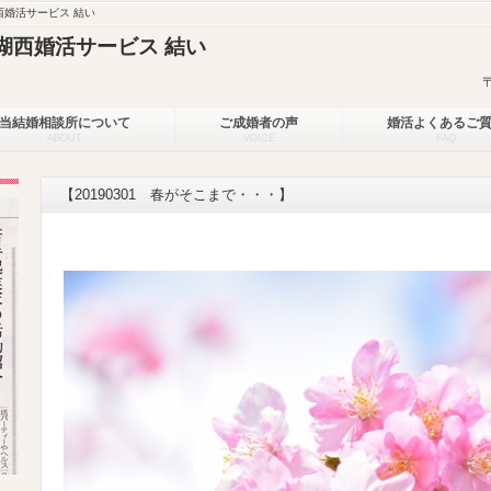
婚活サービス 結い
湖西婚活サービス 結い
当結婚相談所について
ご成婚者の声
婚活よくあるご
ABOUT
VOICE
FAQ
【20190301 春がそこまで・・・】