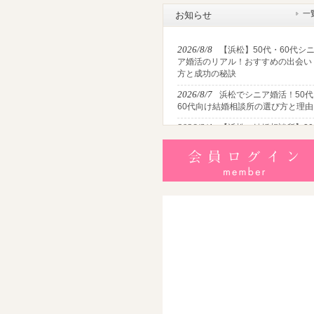
一
お知らせ
2026/8/8
【浜松】50代・60代シ
ア婚活のリアル！おすすめの出会い
方と成功の秘訣
2026/8/7
浜松でシニア婚活！50代
60代向け結婚相談所の選び方と理由
2026/8/4
【浜松の結婚相談所】30
代女性がアプリ婚活から大逆転して
結婚する方法
2026/8/2
【2026最新】猛暑でも
婚！夏の婚活おすすめイベント＆涼
しいデートの服装・スポット徹底解
説
2026/7/28
【浜松】アラフォー男
が婚活で無双する3つの戦略！30代
半・40代からの大人の成婚術