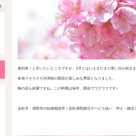
覧
ニ
春到来！と言いたいところですが、3月とはいえまだまだ寒い日が続き
成
各地でそろそろ河津桜の開花が楽しみな季節となりました。
梅の花も綺麗ですね。この時期は毎年、開花でワクワクです♪
性
後
浜松市・湖西市の結婚相談所｜浜松湖西婚活サービス結い 仲人・婚活