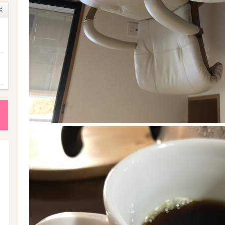
覧
成
性
後