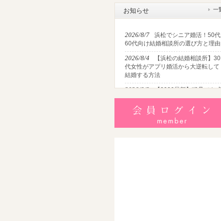
一
お知らせ
2026/8/7
浜松でシニア婚活！50代
60代向け結婚相談所の選び方と理由
2026/8/4
【浜松の結婚相談所】30
代女性がアプリ婚活から大逆転して
結婚する方法
2026/8/2
【2026最新】猛暑でも
婚！夏の婚活おすすめイベント＆涼
しいデートの服装・スポット徹底解
説
2026/7/28
【浜松】アラフォー男
が婚活で無双する3つの戦略！30代
半・40代からの大人の成婚術
2026/7/27
【浜松】30代・40代男
性で「モテない男」の共通点とは？
地元の婚活女子が避けるNGな特徴3
選