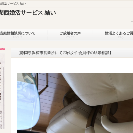
婚活サービス 結い
湖西婚活サービス 結い
当結婚相談所について
ご成婚者の声
婚活よくあるご
ABOUT
VOICE
FAQ
【静岡県浜松市営業所にて20代女性会員様の結婚相談】