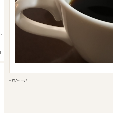
-
使
« 前のページ