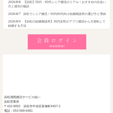
2026/8/8
【浜松】50代・60代シニア婚活のリアル！おすすめの出会い
方と成功の秘訣
2026/8/7
浜松でシニア婚活！50代60代向け結婚相談所の選び方と理由
2026/8/4
【浜松の結婚相談所】30代女性がアプリ婚活から大逆転して
結婚する方法
2026/8/2
【2026最新】猛暑でも成婚！夏の婚活おすすめイベント＆涼
しいデートの服装・スポット徹底解説
2026/7/28
【浜松】アラフォー男性が婚活で無双する3つの戦略！30代
後半・40代からの大人の成婚術
浜松湖西婚活サービス結い
浜松営業所
〒432-8002 浜松市中央区富塚町4407-2
電話：053-569-6481