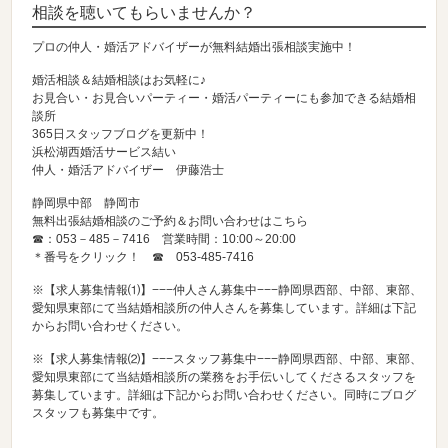
相談を聴いてもらいませんか？
プロの仲人・婚活アドバイザーが無料結婚出張相談実施中！
婚活相談＆結婚相談はお気軽に♪
お見合い・お見合いパーティー・婚活パーティーにも参加できる結婚相
談所
365日スタッフブログを更新中！
浜松湖西婚活サービス結い
仲人・婚活アドバイザー 伊藤浩士
静岡県中部 静岡市
無料出張結婚相談のご予約＆お問い合わせはこちら
☎：053－485－7416 営業時間：10:00～20:00
＊番号をクリック！ ☎
053-485-7416
※【求人募集情報⑴】−−−仲人さん募集中−−−静岡県西部、中部、東部、
愛知県東部にて当結婚相談所の仲人さんを募集しています。詳細は下記
からお問い合わせください。
※【求人募集情報⑵】−−−スタッフ募集中−−−静岡県西部、中部、東部、
愛知県東部にて当結婚相談所の業務をお手伝いしてくださるスタッフを
募集しています。詳細は下記からお問い合わせください。同時にブログ
スタッフも募集中です。