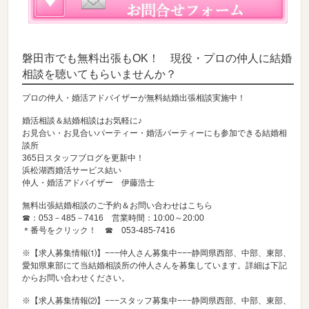
磐田市でも無料出張もOK！ 現役・プロの仲人に結婚
相談を聴いてもらいませんか？
プロの仲人・婚活アドバイザーが無料結婚出張相談実施中！
婚活相談＆結婚相談はお気軽に♪
お見合い・お見合いパーティー・婚活パーティーにも参加できる結婚相
談所
365日スタッフブログを更新中！
浜松湖西婚活サービス結い
仲人・婚活アドバイザー 伊藤浩士
無料出張結婚相談のご予約＆お問い合わせはこちら
☎：053－485－7416 営業時間：10:00～20:00
＊番号をクリック！ ☎
053-485-7416
※【求人募集情報⑴】−−−仲人さん募集中−−−静岡県西部、中部、東部、
愛知県東部にて当結婚相談所の仲人さんを募集しています。詳細は下記
からお問い合わせください。
※【求人募集情報⑵】−−−スタッフ募集中−−−静岡県西部、中部、東部、