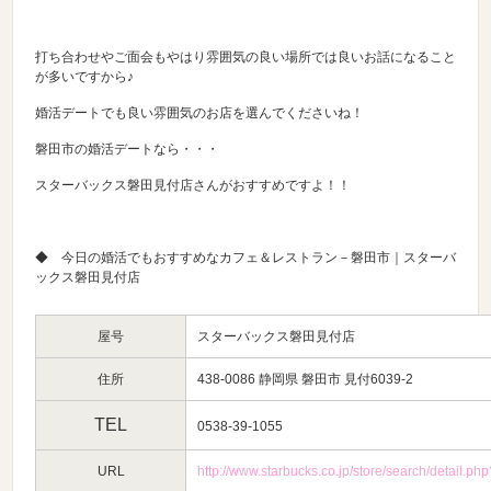
打ち合わせやご面会もやはり雰囲気の良い場所では良いお話になること
が多いですから♪
婚活デートでも良い雰囲気のお店を選んでくださいね！
磐田市の婚活デートなら・・・
スターバックス磐田見付店さんがおすすめですよ！！
◆ 今日の婚活でもおすすめなカフェ＆レストラン－磐田市｜スターバ
ックス磐田見付店
屋号
スターバックス磐田見付店
住所
438-0086 静岡県 磐田市 見付6039-2
TEL
0538-39-1055
URL
http://www.starbucks.co.jp/store/search/detail.p