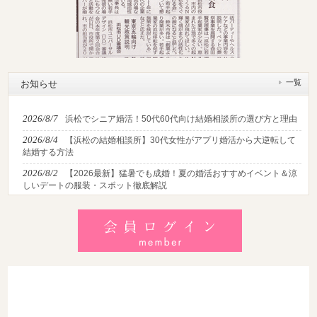
一覧
お知らせ
2026/8/7
浜松でシニア婚活！50代60代向け結婚相談所の選び方と理由
2026/8/4
【浜松の結婚相談所】30代女性がアプリ婚活から大逆転して
結婚する方法
2026/8/2
【2026最新】猛暑でも成婚！夏の婚活おすすめイベント＆涼
しいデートの服装・スポット徹底解説
2026/7/28
【浜松】アラフォー男性が婚活で無双する3つの戦略！30代
後半・40代からの大人の成婚術
2026/7/27
【浜松】30代・40代男性で「モテない男」の共通点とは？
地元の婚活女子が避けるNGな特徴3選