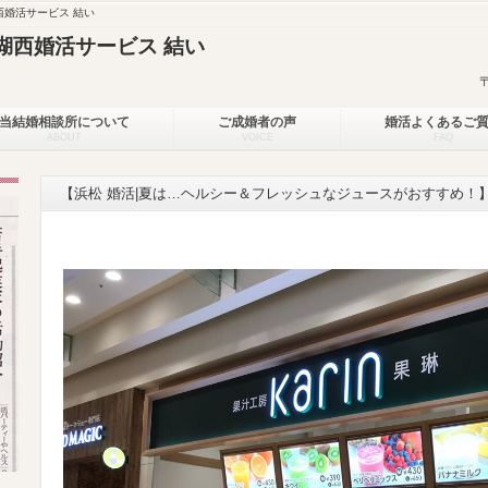
婚活サービス 結い
湖西婚活サービス 結い
当結婚相談所について
ご成婚者の声
婚活よくあるご
ABOUT
VOICE
FAQ
【浜松 婚活|夏は…ヘルシー＆フレッシュなジュースがおすすめ！