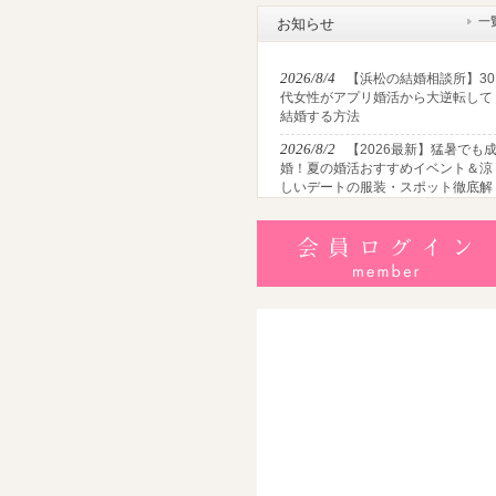
一
お知らせ
2026/8/4
【浜松の結婚相談所】30
代女性がアプリ婚活から大逆転して
結婚する方法
2026/8/2
【2026最新】猛暑でも
婚！夏の婚活おすすめイベント＆涼
しいデートの服装・スポット徹底解
説
2026/7/28
【浜松】アラフォー男
が婚活で無双する3つの戦略！30代
半・40代からの大人の成婚術
2026/7/27
【浜松】30代・40代男
性で「モテない男」の共通点とは？
地元の婚活女子が避けるNGな特徴3
選
2026/7/26
【共感必至】浜松の婚
あるある7選！20代・30代・40代の
年代別悩みと失敗しないデート術