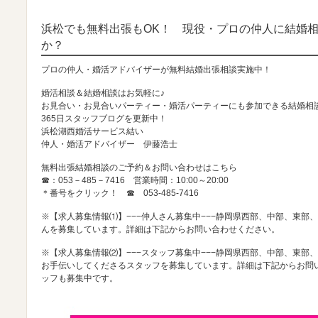
浜松でも無料出張もOK！ 現役・プロの仲人に結婚
か？
プロの仲人・婚活アドバイザーが無料結婚出張相談実施中！
婚活相談＆結婚相談はお気軽に♪
お見合い・お見合いパーティー・婚活パーティーにも参加できる結婚相
365日スタッフブログを更新中！
浜松湖西婚活サービス結い
仲人・婚活アドバイザー 伊藤浩士
無料出張結婚相談のご予約＆お問い合わせはこちら
☎：053－485－7416 営業時間：10:00～20:00
＊番号をクリック！ ☎
053-485-7416
※【求人募集情報⑴】−−−仲人さん募集中−−−静岡県西部、中部、東部
んを募集しています。詳細は下記からお問い合わせください。
※【求人募集情報⑵】−−−スタッフ募集中−−−静岡県西部、中部、東部
お手伝いしてくださるスタッフを募集しています。詳細は下記からお問
ッフも募集中です。