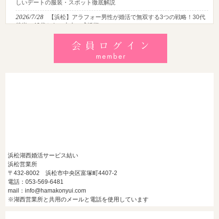
しいデートの服装・スポット徹底解説
2026/7/28
【浜松】アラフォー男性が婚活で無双する3つの戦略！30代
後半・40代からの大人の成婚術
2026/7/27
【浜松】30代・40代男性で「モテない男」の共通点とは？
地元の婚活女子が避けるNGな特徴3選
2026/7/26
【共感必至】浜松の婚活あるある7選！20代・30代・40代の
年代別悩みと失敗しないデート術
浜松湖西婚活サービス結い
浜松営業所
〒432-8002 浜松市中央区富塚町4407-2
電話：053-569-6481
mail：info@hamakonyui.com
※湖西営業所と共用のメールと電話を使用しています