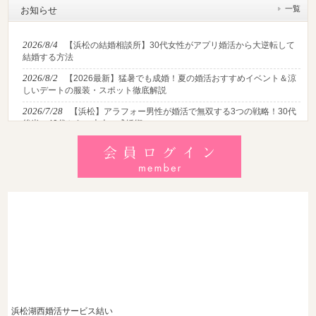
一覧
お知らせ
2026/8/4
【浜松の結婚相談所】30代女性がアプリ婚活から大逆転して
結婚する方法
2026/8/2
【2026最新】猛暑でも成婚！夏の婚活おすすめイベント＆涼
しいデートの服装・スポット徹底解説
2026/7/28
【浜松】アラフォー男性が婚活で無双する3つの戦略！30代
後半・40代からの大人の成婚術
2026/7/27
【浜松】30代・40代男性で「モテない男」の共通点とは？
地元の婚活女子が避けるNGな特徴3選
2026/7/26
【共感必至】浜松の婚活あるある7選！20代・30代・40代の
年代別悩みと失敗しないデート術
浜松湖西婚活サービス結い