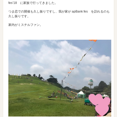
fes’18 に家族で行ってきました。
つま恋での開催も久し振りですし、我が家が apBank fes を訪れるのも
久し振りです。
家内がミスチルファン。