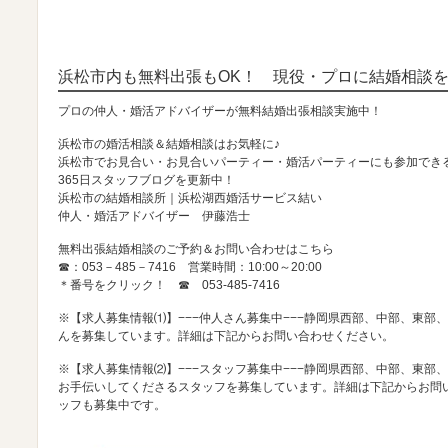
浜松市内も無料出張もOK！ 現役・プロに結婚相談
プロの仲人・婚活アドバイザーが無料結婚出張相談実施中！
浜松市の婚活相談＆結婚相談はお気軽に♪
浜松市でお見合い・お見合いパーティー・婚活パーティーにも参加でき
365日スタッフブログを更新中！
浜松市の結婚相談所｜浜松湖西婚活サービス結い
仲人・婚活アドバイザー 伊藤浩士
無料出張結婚相談のご予約＆お問い合わせはこちら
☎：053－485－7416 営業時間：10:00～20:00
＊番号をクリック！ ☎
053-485-7416
※【求人募集情報⑴】−−−仲人さん募集中−−−静岡県西部、中部、東部
んを募集しています。詳細は下記からお問い合わせください。
※【求人募集情報⑵】−−−スタッフ募集中−−−静岡県西部、中部、東部
お手伝いしてくださるスタッフを募集しています。詳細は下記からお問
ッフも募集中です。