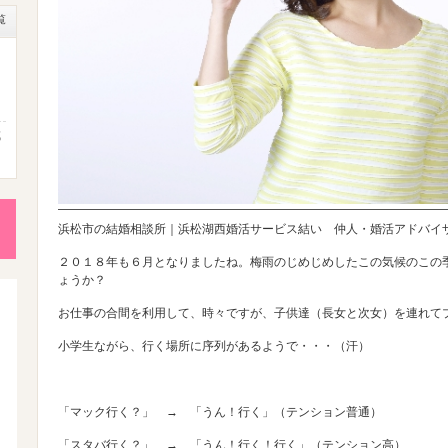
覧
成
性
浜松市の結婚相談所｜浜松湖西婚活サービス結い 仲人・婚活アドバイ
後
２０１８年も６月となりましたね。梅雨のじめじめしたこの気候のこの
ょうか？
お仕事の合間を利用して、時々ですが、子供達（長女と次女）を連れて
小学生ながら、行く場所に序列があるようで・・・（汗）
活
「マック行く？」 → 「うん！行く」（テンション普通）
「スタバ行く？」 → 「うん！行く！行く」（テンション高）