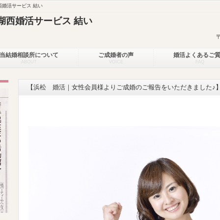
婚活サービス 結い
湖西婚活サービス 結い
当結婚相談所について
ご成婚者の声
婚活よくあるご
ABOUT
VOICE
FAQ
【浜松 婚活｜女性会員様よりご成婚のご報告をいただきました♪