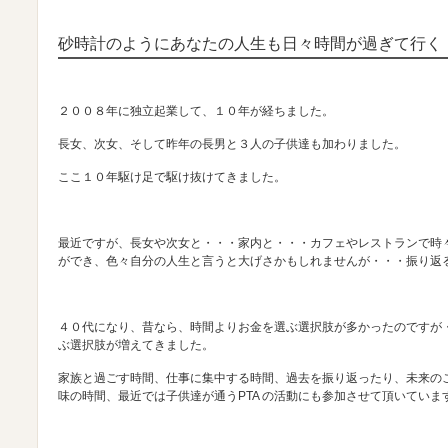
砂時計のようにあなたの人生も日々時間が過ぎて行く
２００８年に独立起業して、１０年が経ちました。
長女、次女、そして昨年の長男と３人の子供達も加わりました。
ここ１０年駆け足で駆け抜けてきました。
最近ですが、長女や次女と・・・家内と・・・カフェやレストランで時
ができ、色々自分の人生と言うと大げさかもしれませんが・・・振り返
４０代になり、昔なら、時間よりお金を選ぶ選択肢が多かったのですが
ぶ選択肢が増えてきました。
家族と過ごす時間、仕事に集中する時間、過去を振り返ったり、未来の
味の時間、最近では子供達が通うPTA の活動にも参加させて頂いていま