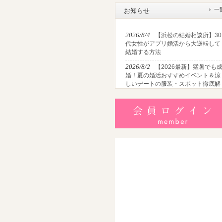
一
お知らせ
2026/8/4
【浜松の結婚相談所】30
代女性がアプリ婚活から大逆転して
結婚する方法
2026/8/2
【2026最新】猛暑でも
婚！夏の婚活おすすめイベント＆涼
しいデートの服装・スポット徹底解
説
2026/7/28
【浜松】アラフォー男
が婚活で無双する3つの戦略！30代
半・40代からの大人の成婚術
2026/7/27
【浜松】30代・40代男
性で「モテない男」の共通点とは？
地元の婚活女子が避けるNGな特徴3
選
2026/7/26
【共感必至】浜松の婚
あるある7選！20代・30代・40代の
年代別悩みと失敗しないデート術