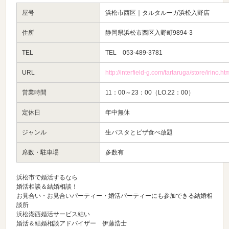
屋号
浜松市西区｜タルタルーガ浜松入野店
住所
静岡県浜松市西区入野町9894-3
TEL
TEL 053-489-3781
URL
http://interfield-g.com/tartaruga/store/irino.ht
営業時間
11：00～23：00（LO.22：00）
定休日
年中無休
ジャンル
生パスタとピザ食べ放題
席数・駐車場
多数有
浜松市で婚活するなら
婚活相談＆結婚相談！
お見合い・お見合いパーティー・婚活パーティーにも参加できる結婚相
談所
浜松湖西婚活サービス結い
婚活＆結婚相談アドバイザー 伊藤浩士