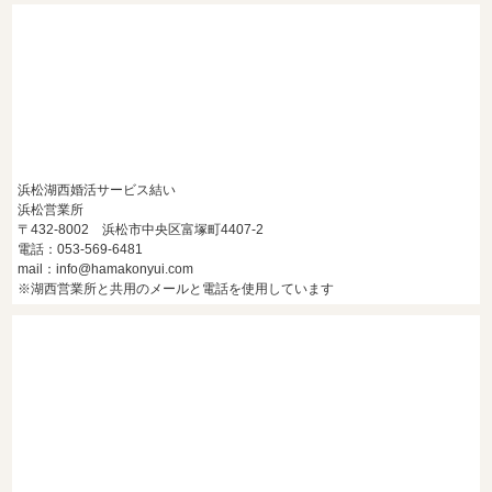
後半・40代からの大人の成婚術
浜松湖西婚活サービス結い
浜松営業所
〒432-8002 浜松市中央区富塚町4407-2
電話：053-569-6481
mail：info@hamakonyui.com
※湖西営業所と共用のメールと電話を使用しています