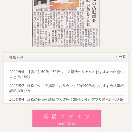
一覧
お知らせ
2026/8/8
【浜松】50代・60代シニア婚活のリアル！おすすめの出会い
方と成功秘訣
2026/8/7
浜松でシニア婚活・お見合い｜50代60代向けおすすめ結婚相
談所の選び方
2026/8/4
浜松の結婚相談所で大逆転！30代女性がアプリ婚活から結婚
する方法
2026/8/2
【2026最新】猛暑でも成婚！夏の婚活おすすめイベント＆涼
しいデートの服装・スポット徹底解説
2026/7/28
【浜松】アラフォー男性が婚活で無双する3つの戦略！30代