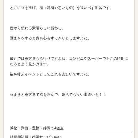
と共に豆を投げ、鬼（邪鬼や悪いもの）を追い出す風習です。
昔から伝わる素晴らしい習わし。
豆まきをすると身も心もすっきりとしますよね。
最近では恵方巻も流行りですよね。コンビニやスーパーでもこの時期に
なるとよく見かけます。
福を呼ぶイベントとしてこれも楽しいですよね。
豆まきと恵方巻で福を呼んで、婚活でも良い出逢いを！！
浜松・湖西・豊橋・静岡で4拠点
結婚相談所｜婚活サービス結い