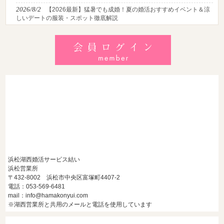
2026/8/2
【2026最新】猛暑でも成婚！夏の婚活おすすめイベント＆涼
しいデートの服装・スポット徹底解説
2026/7/28
【浜松】アラフォー男性が婚活で無双する3つの戦略！30代
後半・40代からの大人の成婚術
2026/7/27
【浜松】30代・40代男性で「モテない男」の共通点とは？
地元の婚活女子が避けるNGな特徴3選
浜松湖西婚活サービス結い
浜松営業所
〒432-8002 浜松市中央区富塚町4407-2
電話：053-569-6481
mail：info@hamakonyui.com
※湖西営業所と共用のメールと電話を使用しています