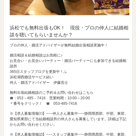
浜松でも無料出張もOK！ 現役・プロの仲人に結婚相
談を聴いてもらいませんか？
プロの仲人・婚活アドバイザーが無料結婚出張相談実施中！
婚活相談＆結婚相談はお気軽に♪
お見合い・お見合いパーティー・婚活パーティーにも参加できる結婚相
談所
365日スタッフブログを更新中！ふ
浜松湖西婚活サービス結い
仲人・婚活アドバイザー 伊藤浩士
無料出張結婚相談のご予約＆お問い合わせはこちら
☎：053－485－7416 営業時間：10:00～20:00
＊番号をクリック！ ☎
053-485-7416
※【求人募集情報⑴】−−−仲人さん募集中−−−静岡県西部、中部、東部、
愛知県東部にて当結婚相談所の仲人さんを募集しています。詳細は下記
からお問い合わせください。
※【求人募集情報⑵】−−−スタッフ募集中−−−静岡県西部、中部、東部、