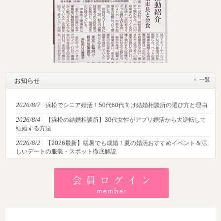
一覧
お知らせ
2026/8/7
浜松でシニア婚活！50代60代向け結婚相談所の選び方と理由
2026/8/4
【浜松の結婚相談所】30代女性がアプリ婚活から大逆転して
結婚する方法
2026/8/2
【2026最新】猛暑でも成婚！夏の婚活おすすめイベント＆涼
しいデートの服装・スポット徹底解説
2026/7/28
【浜松】アラフォー男性が婚活で無双する3つの戦略！30代
後半・40代からの大人の成婚術
2026/7/27
【浜松】30代・40代男性で「モテない男」の共通点とは？
地元の婚活女子が避けるNGな特徴3選