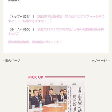
伊藤浩士
（トップへ戻る）｜
【湖西市で結婚相談「30代後半のアラフォー男子で
すが・・・結婚できますか？」】
（ホームへ戻る）｜
【浜松で口コミで評判の紹介が多い結婚相談所を探
すなら】
湖西市婚活情報－湖西婚活プロジェクト
« 前のページ
次のページ »