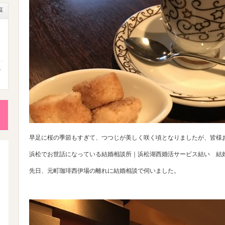
覧
成
性
後
早足に桜の季節もすぎて、つつじが美しく咲く頃となりましたが、皆様
浜松でお世話になっている結婚相談所｜浜松湖西婚活サービス結い 結
先日、元町珈琲西伊場の離れに結婚相談で伺いました。
活