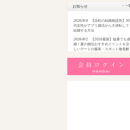
一
お知らせ
2026/8/4
【浜松の結婚相談所】30
代女性がアプリ婚活から大逆転して
結婚する方法
2026/8/2
【2026最新】猛暑でも
婚！夏の婚活おすすめイベント＆涼
しいデートの服装・スポット徹底解
説
2026/7/28
【浜松】アラフォー男
が婚活で無双する3つの戦略！30代
半・40代からの大人の成婚術
2026/7/27
【浜松】30代・40代男
性で「モテない男」の共通点とは？
地元の婚活女子が避けるNGな特徴3
選
2026/7/26
【共感必至】浜松の婚
あるある7選！20代・30代・40代の
年代別悩みと失敗しないデート術