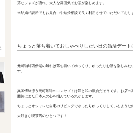
落なジャズが流れ、大人な雰囲気でお茶が楽しめます。
当結婚相談所でもお見合いや結婚相談で良く利用させていただいており
4
ちょっと落ち着いておしゃべりしたい日の婚活デート
使
元町珈琲西伊場の離れは落ち着いてゆっくり、ゆったりお話を楽しみた
す。
異国情緒漂う元町珈琲のコンセプトは洋と和の融合だそうです。お店の
囲気はまた日本人の心を掴んでいる気がします。
ちょっとオシャレな自宅のリビングでゆったりゆっくりしているような
大好きな喫茶店のひとつです！