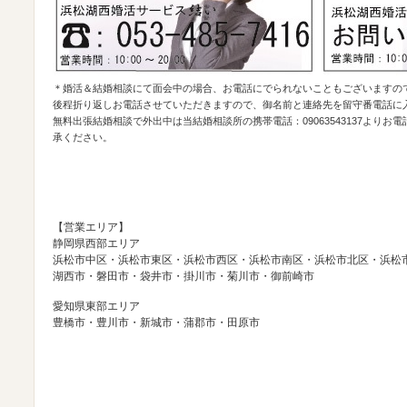
＊婚活＆結婚相談にて面会中の場合、お電話にでられないこともございますの
後程折り返しお電話させていただきますので、御名前と連絡先を留守番電話に
無料出張結婚相談で外出中は当結婚相談所の携帯電話：09063543137より
承ください。
【営業エリア】
静岡県西部エリア
浜松市中区・浜松市東区・浜松市西区・浜松市南区・浜松市北区・浜松
湖西市・磐田市・袋井市・掛川市・菊川市・御前崎市
愛知県東部エリア
豊橋市・豊川市・新城市・蒲郡市・田原市