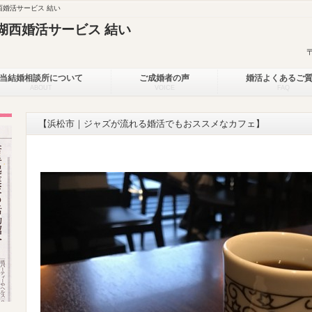
婚活サービス 結い
湖西婚活サービス 結い
当結婚相談所について
ご成婚者の声
婚活よくあるご
ABOUT
VOICE
FAQ
【浜松市｜ジャズが流れる婚活でもおススメなカフェ】