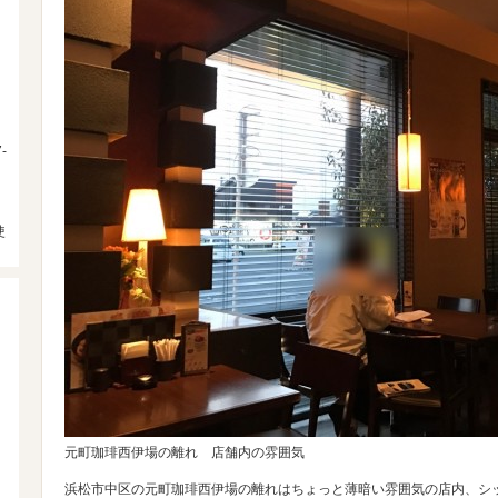
-
使
元町珈琲西伊場の離れ 店舗内の雰囲気
浜松市中区の元町珈琲西伊場の離れはちょっと薄暗い雰囲気の店内、シ