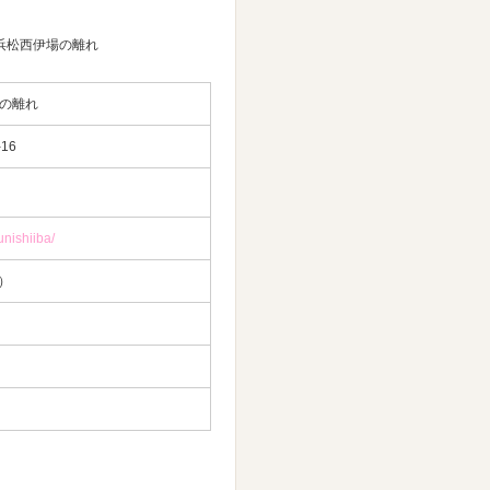
浜松西伊場の離れ
の離れ
16
nishiiba/
0）