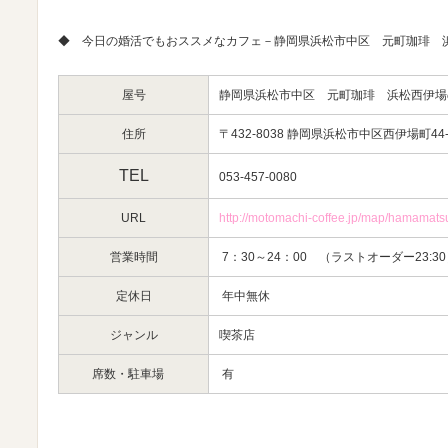
◆ 今日の婚活でもおススメなカフェ－静岡県浜松市中区 元町珈琲 
屋号
静岡県浜松市中区 元町珈琲 浜松西伊場
住所
〒432-8038 静岡県浜松市中区西伊場町44-
TEL
053-457-0080
URL
http://motomachi-coffee.jp/map/hamamatsu
営業時間
7：30～24：00 （ラストオーダー23:3
定休日
年中無休
ジャンル
喫茶店
席数・駐車場
有