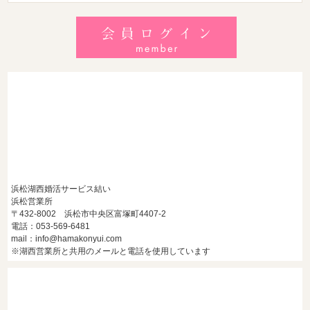
2026/8/2
【2026最新】猛暑でも成婚！夏の婚活おすすめイベント＆涼
しいデートの服装・スポット徹底解説
2026/7/28
【浜松】アラフォー男性が婚活で無双する3つの戦略！30代
後半・40代からの大人の成婚術
浜松湖西婚活サービス結い
浜松営業所
〒432-8002 浜松市中央区富塚町4407-2
電話：053-569-6481
mail：info@hamakonyui.com
※湖西営業所と共用のメールと電話を使用しています