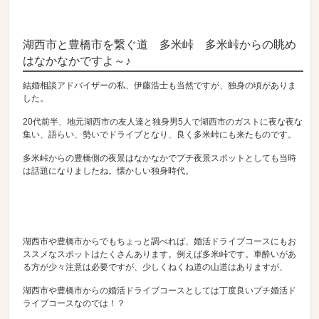
湖西市と豊橋市を繋ぐ道 多米峠 多米峠からの眺め
はなかなかですよ～♪
結婚相談アドバイザーの私、伊藤浩士も当然ですが、独身の頃がありま
した。
20代前半、地元湖西市の友人達と独身男5人で湖西市のガストに夜な夜な
集い、語らい、勢いでドライブとなり、良く多米峠にも来たものです。
多米峠からの豊橋側の夜景はなかなかでプチ夜景スポットとしても当時
は話題になりましたね。懐かしい独身時代。
湖西市や豊橋市からでもちょっと調べれば、婚活ドライブコースにもお
ススメなスポットはたくさんあります。例えば多米峠です。車酔いがあ
る方が少々注意は必要ですが、少しくねくね道の山道はありますが、
湖西市や豊橋市からの婚活ドライブコースとしては丁度良いプチ婚活ド
ライブコースなのでは！？