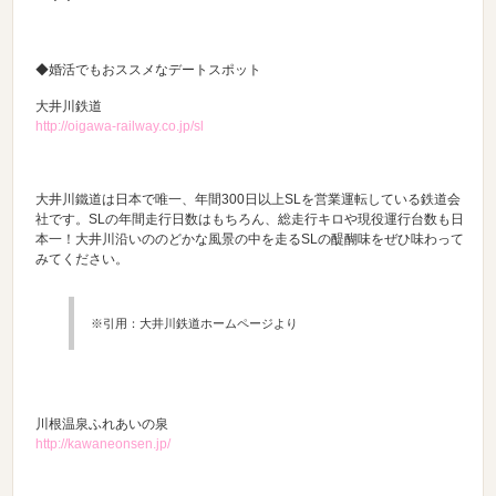
◆婚活でもおススメなデートスポット
大井川鉄道
http://oigawa-railway.co.jp/sl
大井川鐵道は日本で唯一、年間300日以上SLを営業運転している鉄道会
社です。SLの年間走行日数はもちろん、総走行キロや現役運行台数も日
本一！大井川沿いののどかな風景の中を走るSLの醍醐味をぜひ味わって
みてください。
※引用：大井川鉄道ホームページより
川根温泉ふれあいの泉
http://kawaneonsen.jp/