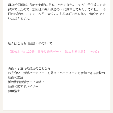
SLは今回偶然、訪れた時間に見ることができたのですが、子供達にも大
好評でしたので、次回は大井川鉄道のSLに乗車してみたいですね。 今
回のお話はここまで。次回に大迫力の川根本町の吊り橋をご紹介させて
いただきますね。
続きはこちら（続編・その2）で
【浜松より約120分 日帰り婚活デート SL＆川根温泉】（その2）
再婚・子連れの婚活のことなら
お見合い・婚活パーティー・お見合いパーティーにも参加できる浜松の
結婚相談所
浜松湖西婚活サービス結い
結婚相談アドバイザー
伊藤浩士