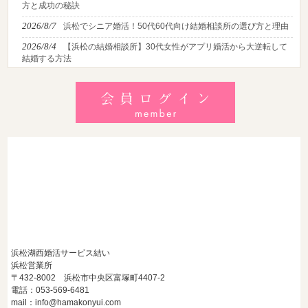
方と成功の秘訣
2026/8/7
浜松でシニア婚活！50代60代向け結婚相談所の選び方と理由
2026/8/4
【浜松の結婚相談所】30代女性がアプリ婚活から大逆転して
結婚する方法
2026/8/2
【2026最新】猛暑でも成婚！夏の婚活おすすめイベント＆涼
しいデートの服装・スポット徹底解説
2026/7/28
【浜松】アラフォー男性が婚活で無双する3つの戦略！30代
後半・40代からの大人の成婚術
浜松湖西婚活サービス結い
浜松営業所
〒432-8002 浜松市中央区富塚町4407-2
電話：053-569-6481
mail：info@hamakonyui.com