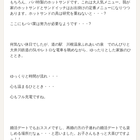
もちろん、パパ特製のホットサンドです。これは大人気メニュー。我が
家のホットサンドとサンドイッチはお出掛けの定番メニューになりつつ
あります。ホットサンドの具は研究を重ねないと・・・?
ここにもパパ業は努力が必要なようです・・・?
何気ない休日でしたが、道の駅 川根温泉ふれあいの泉 でのんびりと
大井川鉄道のSLやレトロな電車を眺めながら、ゆったりとした家族のひ
ととき。
ゆっくりと時間が流れ・・・
心も温まるひととき・・・
心もフル充電ですね。
婚活デートでもおススメですし、再婚の方の子連れの婚活デートでも楽
しめる場所だなぁ・・・と思いました。お子さんもきっと大喜びですよ
～！！