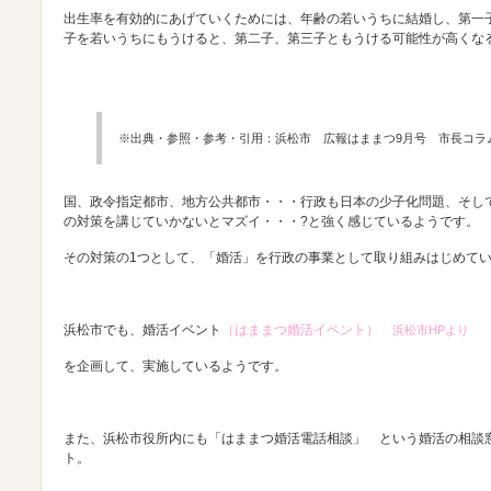
出生率を有効的にあげていくためには、年齢の若いうちに結婚し、第一
子を若いうちにもうけると、第二子、第三子ともうける可能性が高くな
※出典・参照・参考・引用：浜松市 広報はままつ9月号 市長コラ
国、政令指定都市、地方公共都市・・・行政も日本の少子化問題、そし
の対策を講じていかないとマズイ・・・?と強く感じているようです。
その対策の1つとして、「婚活」を行政の事業として取り組みはじめて
浜松市でも、婚活イベント
（
はままつ婚活イベント
）
浜松市HPより
を企画して、実施しているようです。
また、浜松市役所内にも「はままつ婚活電話相談」 という婚活の相談
ト。