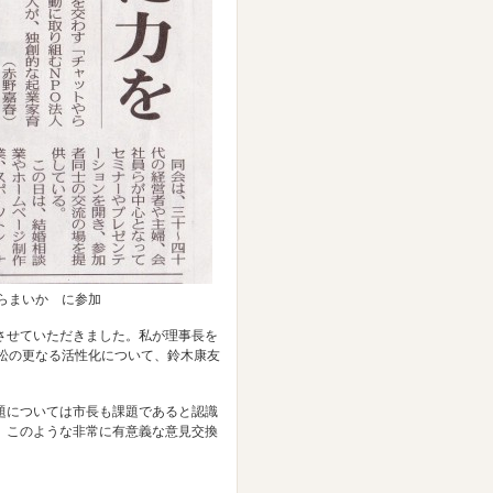
らまいか に参加
させていただきました。私が理事長を
松の更なる活性化について、鈴木康友
題については市長も課題であると認識
。このような非常に有意義な意見交換