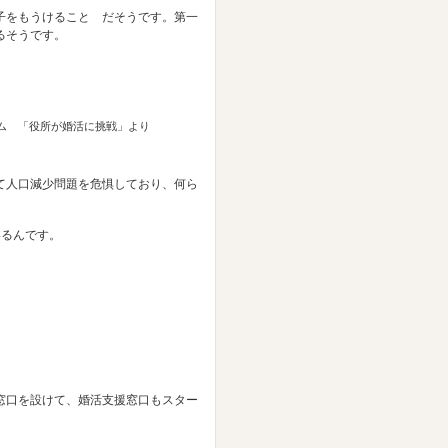
子をもうけること だそうです。第一
るそうです。
ム 「役所が婚活に挑戦」より
て人口減少問題を危惧しており、何ら
いるんです。
窓口を設けて、婚活支援窓口もスター