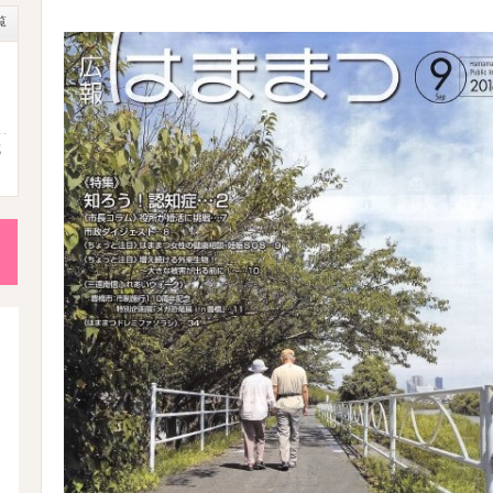
覧
成
性
後
活