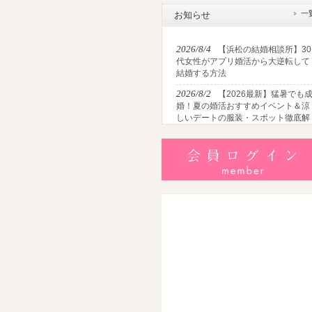
一
お知らせ
2026/8/4
【浜松の結婚相談所】30
代女性がアプリ婚活から大逆転して
結婚する方法
2026/8/2
【2026最新】猛暑でも
婚！夏の婚活おすすめイベント＆涼
しいデートの服装・スポット徹底解
説
2026/7/28
【浜松】アラフォー男
が婚活で無双する3つの戦略！30代
半・40代からの大人の成婚術
2026/7/27
【浜松】30代・40代男
性で「モテない男」の共通点とは？
地元の婚活女子が避けるNGな特徴3
選
2026/7/26
【共感必至】浜松の婚
あるある7選！20代・30代・40代の
年代別悩みと失敗しないデート術