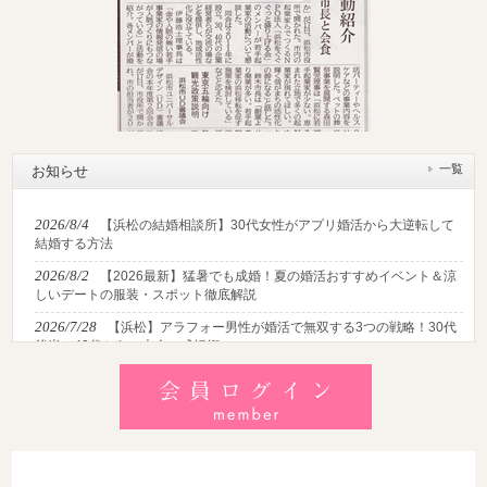
一覧
お知らせ
2026/8/4
【浜松の結婚相談所】30代女性がアプリ婚活から大逆転して
結婚する方法
2026/8/2
【2026最新】猛暑でも成婚！夏の婚活おすすめイベント＆涼
しいデートの服装・スポット徹底解説
2026/7/28
【浜松】アラフォー男性が婚活で無双する3つの戦略！30代
後半・40代からの大人の成婚術
2026/7/27
【浜松】30代・40代男性で「モテない男」の共通点とは？
地元の婚活女子が避けるNGな特徴3選
2026/7/26
【共感必至】浜松の婚活あるある7選！20代・30代・40代の
年代別悩みと失敗しないデート術