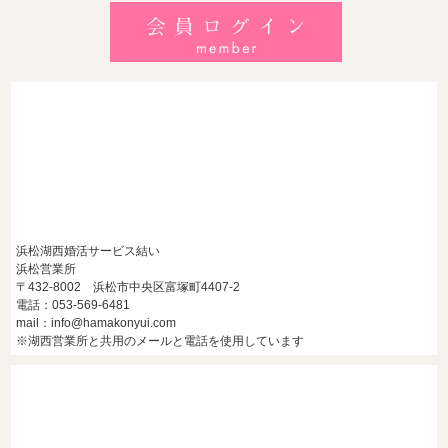
しいデートの服装・スポット徹底解説
2026/7/28
【浜松】アラフォー男性が婚活で無双する3つの戦略！30代
後半・40代からの大人の成婚術
浜松湖西婚活サービス結い
浜松営業所
〒432-8002 浜松市中央区富塚町4407-2
電話：053-569-6481
mail：info@hamakonyui.com
※湖西営業所と共用のメールと電話を使用しています