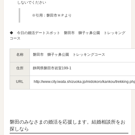
しないでください
※引用：磐田市ＨＰより
◆ 今日の婚活デートスポット 磐田市 獅子ヶ鼻公園 トレッキング
コース
名称
磐田市 獅子ヶ鼻公園 トレッキングコース
住所
静岡県磐田市岩室199-1
URL
http://www.city.iwata.shizuoka.jp/midokoro/kankou/trekking.ph
磐田のみなさまの婚活を応援します。結婚相談所をお
探しなら