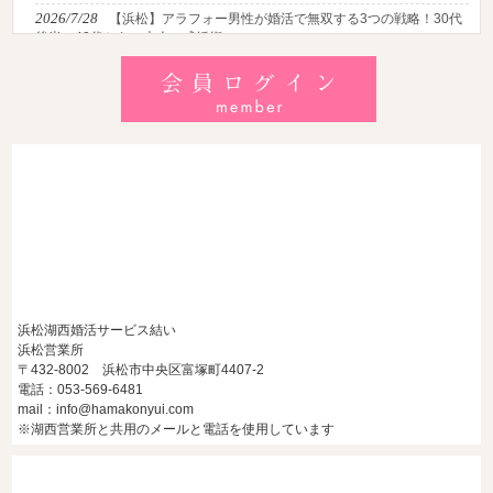
2026/7/28
【浜松】アラフォー男性が婚活で無双する3つの戦略！30代
後半・40代からの大人の成婚術
2026/7/27
【浜松】30代・40代男性で「モテない男」の共通点とは？
地元の婚活女子が避けるNGな特徴3選
2026/7/26
【共感必至】浜松の婚活あるある7選！20代・30代・40代の
年代別悩みと失敗しないデート術
浜松湖西婚活サービス結い
浜松営業所
〒432-8002 浜松市中央区富塚町4407-2
電話：053-569-6481
mail：info@hamakonyui.com
※湖西営業所と共用のメールと電話を使用しています