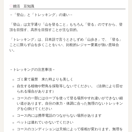
♡
婚活 豆知識
－「登山
」と「トレッキング」の違い－
「登山」は文字通り「山を登ること」もちろん「登る」のですから、登
頂を目指す、高所を目指すことが主な目的。
「
トレッキング
」は、日本語で言うとさしずめ「
山歩き
」で、「登る」
ことに限らず山を歩くことをいい、比較的レジャー要素が強い意味合
い。
－トレッキングの注意事項－
ゴミ棄て厳禁 来た時よりも美しく
自生する植物や野鳥を採取等しないでください。（法律により罰せ
られる場合があります）
コースの一部にはロープを使って登る場所やすれ違いができない細
い道があります。自分の体力・体調に合った無理のないトレッキン
グを心掛けてください
コース内には携帯電話のつながらない場所があります
ペットは連れていかないでください
コースのコンディションは天候によって様相が変わります。無理を