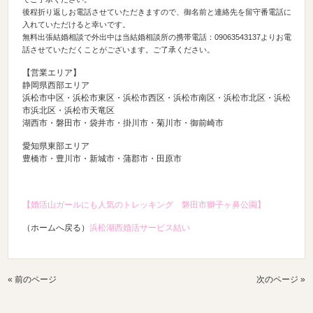
後程折り返しお電話させていただきますので、御名前と連絡先を留守番電話に
入れていただけると幸いです。
無料出張結婚相談で外出中は当結婚相談所の携帯電話：09063543137よりお電
話させていただくことがございます。ご了承ください。
【営業エリア】
静岡県西部エリア
浜松市中区・浜松市東区・浜松市西区・浜松市南区・浜松市北区・浜松
市浜北区・浜松市天竜区
湖西市・磐田市・袋井市・掛川市・菊川市・御前崎市
愛知県東部エリア
豊橋市・豊川市・新城市・蒲郡市・田原市
【婚活山ガールにも人気のトレッキング 磐田市獅子ヶ鼻公園】
（ホームへ戻る）
浜松湖西婚活サービス結い
« 前のページ
次のページ »