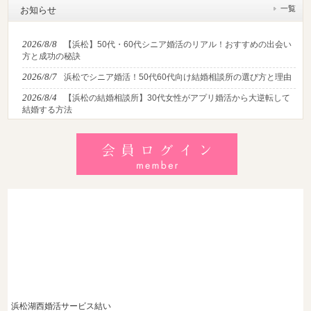
一覧
お知らせ
2026/8/8
【浜松】50代・60代シニア婚活のリアル！おすすめの出会い
方と成功の秘訣
2026/8/7
浜松でシニア婚活！50代60代向け結婚相談所の選び方と理由
2026/8/4
【浜松の結婚相談所】30代女性がアプリ婚活から大逆転して
結婚する方法
2026/8/2
【2026最新】猛暑でも成婚！夏の婚活おすすめイベント＆涼
しいデートの服装・スポット徹底解説
2026/7/28
【浜松】アラフォー男性が婚活で無双する3つの戦略！30代
後半・40代からの大人の成婚術
浜松湖西婚活サービス結い