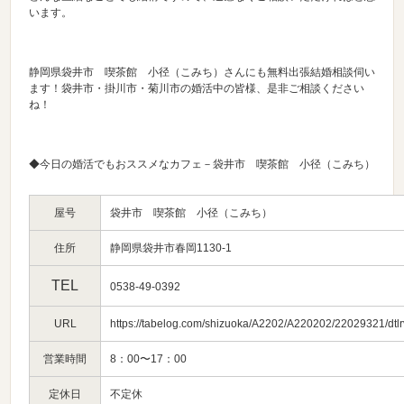
います。
静岡県袋井市 喫茶館 小径（こみち）さんにも無料出張結婚相談伺い
ます！袋井市・掛川市・菊川市の婚活中の皆様、是非ご相談ください
ね！
◆今日の婚活でもおススメなカフェ－袋井市 喫茶館 小径（こみち）
屋号
袋井市 喫茶館 小径（こみち）
住所
静岡県袋井市春岡1130-1
TEL
0538-49-0392
URL
https://tabelog.com/shizuoka/A2202/A220202/22029321/dtl
営業時間
8：00〜17：00
定休日
不定休