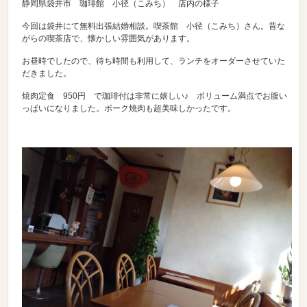
静岡県袋井市 珈琲館 小径（こみち） 店内の様子
今回は袋井にて無料出張結婚相談。喫茶館 小径（こみち）さん。昔な
がらの喫茶店で、懐かしい雰囲気があります。
お昼時でしたので、待ち時間も利用して、ランチをオーダーさせていた
だきました。
焼肉定食 950円 で珈琲付は非常に嬉しい♪ ボリューム満点でお腹い
っぱいになりました。ポーク焼肉も超美味しかったです。