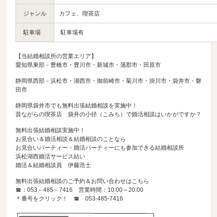
ジャンル
カフェ、喫茶店
駐車場
駐車場有
【当結婚相談所の営業エリア】
愛知県東部－豊橋市・豊川市・新城市・蒲郡市・田原市
静岡県西部－浜松市・湖西市・御前崎市・菊川市・掛川市・袋井市・磐
田市
静岡県袋井市でも無料出張結婚相談を実施中！
昔ながらの喫茶店 袋井の小径（こみち）で婚活相談はいかがですか？
無料出張結婚相談実施中！
お見合い＆婚活相談＆結婚相談のことなら
お見合いパーティー・婚活パーティーにも参加できる結婚相談所
浜松湖西婚活サービス結い
婚活＆結婚相談員 伊藤浩士
無料出張結婚相談のご予約＆お問い合わせはこちら
☎：053－485－7416 営業時間：10:00～20:00
＊番号をクリック！ ☎
053-485-7416