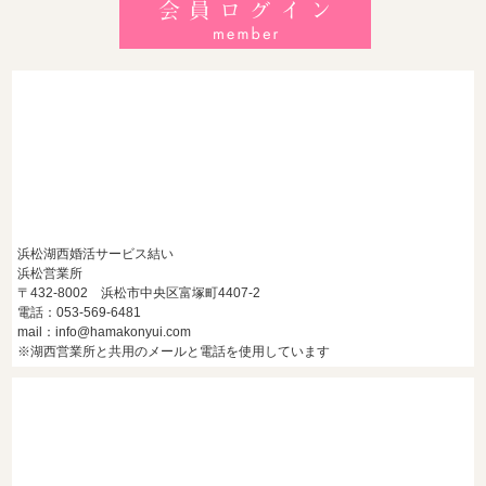
地元の婚活女子が避けるNGな特徴3選
2026/7/26
【共感必至】浜松の婚活あるある7選！20代・30代・40代の
年代別悩みと失敗しないデート術
浜松湖西婚活サービス結い
浜松営業所
〒432-8002 浜松市中央区富塚町4407-2
電話：053-569-6481
mail：info@hamakonyui.com
※湖西営業所と共用のメールと電話を使用しています