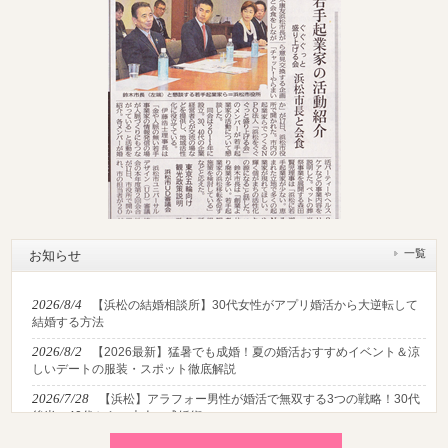
一覧
お知らせ
2026/8/4
【浜松の結婚相談所】30代女性がアプリ婚活から大逆転して
結婚する方法
2026/8/2
【2026最新】猛暑でも成婚！夏の婚活おすすめイベント＆涼
しいデートの服装・スポット徹底解説
2026/7/28
【浜松】アラフォー男性が婚活で無双する3つの戦略！30代
後半・40代からの大人の成婚術
2026/7/27
【浜松】30代・40代男性で「モテない男」の共通点とは？