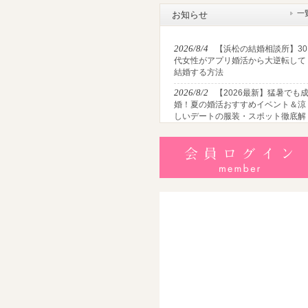
一
お知らせ
2026/8/4
【浜松の結婚相談所】30
代女性がアプリ婚活から大逆転して
結婚する方法
2026/8/2
【2026最新】猛暑でも
婚！夏の婚活おすすめイベント＆涼
しいデートの服装・スポット徹底解
説
2026/7/28
【浜松】アラフォー男
が婚活で無双する3つの戦略！30代
半・40代からの大人の成婚術
2026/7/27
【浜松】30代・40代男
性で「モテない男」の共通点とは？
地元の婚活女子が避けるNGな特徴3
選
2026/7/26
【共感必至】浜松の婚
あるある7選！20代・30代・40代の
年代別悩みと失敗しないデート術