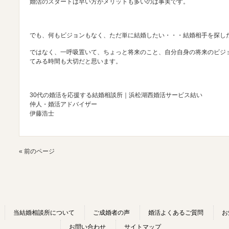
婚活のスタートは早い方がメリットも多いのは事実です。
でも、何もビジョンもなく、ただ単に結婚したい・・・結婚相手を探し
ではなく、一呼吸置いて、ちょっと将来のこと、自分自身の将来のビジ
てみる時間も大切だと思います。
30代の婚活を応援する結婚相談所｜浜松湖西婚活サービス結い
仲人・婚活アドバイザー
伊藤浩士
« 前のページ
当結婚相談所について
ご成婚者の声
婚活よくあるご質問
お
お問い合わせ
サイトマップ