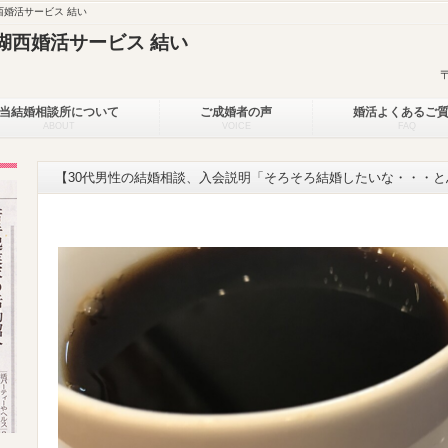
婚活サービス 結い
湖西婚活サービス 結い
当結婚相談所について
ご成婚者の声
婚活よくあるご
ABOUT
VOICE
FAQ
【30代男性の結婚相談、入会説明「そろそろ結婚したいな・・・と