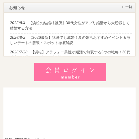
一覧
お知らせ
2026/8/4
【浜松の結婚相談所】30代女性がアプリ婚活から大逆転して
結婚する方法
2026/8/2
【2026最新】猛暑でも成婚！夏の婚活おすすめイベント＆涼
しいデートの服装・スポット徹底解説
2026/7/28
【浜松】アラフォー男性が婚活で無双する3つの戦略！30代
後半・40代からの大人の成婚術
2026/7/27
【浜松】30代・40代男性で「モテない男」の共通点とは？
地元の婚活女子が避けるNGな特徴3選
2026/7/26
【共感必至】浜松の婚活あるある7選！20代・30代・40代の
年代別悩みと失敗しないデート術