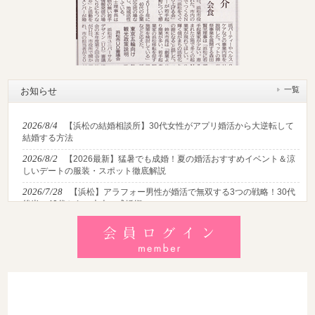
一覧
お知らせ
2026/8/4
【浜松の結婚相談所】30代女性がアプリ婚活から大逆転して
結婚する方法
2026/8/2
【2026最新】猛暑でも成婚！夏の婚活おすすめイベント＆涼
しいデートの服装・スポット徹底解説
2026/7/28
【浜松】アラフォー男性が婚活で無双する3つの戦略！30代
後半・40代からの大人の成婚術
2026/7/27
【浜松】30代・40代男性で「モテない男」の共通点とは？
地元の婚活女子が避けるNGな特徴3選
2026/7/26
【共感必至】浜松の婚活あるある7選！20代・30代・40代の
年代別悩みと失敗しないデート術