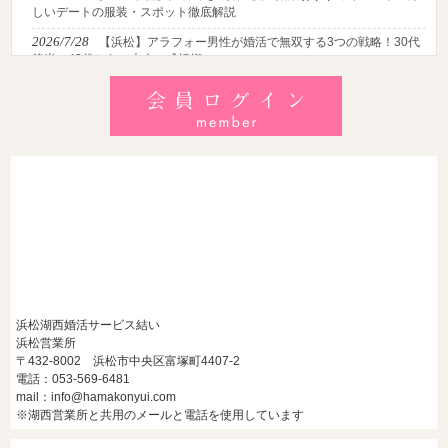
しいデートの服装・スポット徹底解説
2026/7/28
【浜松】アラフォー男性が婚活で無双する3つの戦略！30代
後半・40代からの大人の成婚術
2026/7/27
【浜松】30代・40代男性で「モテない男」の共通点とは？
地元の婚活女子が避けるNGな特徴3選
2026/7/26
【共感必至】浜松の婚活あるある7選！20代・30代・40代の
年代別悩みと失敗しないデート術
浜松湖西婚活サービス結い
浜松営業所
〒432-8002 浜松市中央区富塚町4407-2
電話：053-569-6481
mail：info@hamakonyui.com
※湖西営業所と共用のメールと電話を使用しています