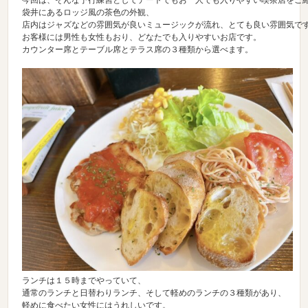
今回は、そんな予行練習としてデートでもお一人でも入りやすい喫茶店をご紹
袋井にあるロッジ風の茶色の外観、

店内はジャズなどの雰囲気が良いミュージックが流れ、とても良い雰囲気です
お客様には男性も女性もおり、どなたでも入りやすいお店です。

カウンター席とテーブル席とテラス席の３種類から選べます。

ランチは１５時までやっていて、

通常のランチと日替わりランチ、そして軽めのランチの３種類があり、

軽めに食べたい女性にはうれしいです。
