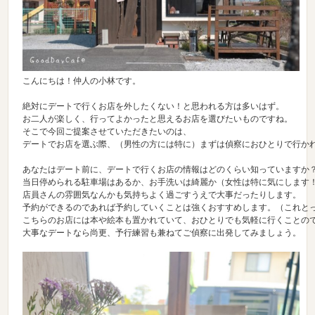
こんにちは！仲人の小林です。

絶対にデートで行くお店を外したくない！と思われる方は多いはず。

お二人が楽しく、行ってよかったと思えるお店を選びたいものですね。

そこで今回ご提案させていただきたいのは、

デートでお店を選ぶ際、（男性の方には特に）まずは偵察におひとりで行かれ
あなたはデート前に、デートで行くお店の情報はどのくらい知っていますか？
当日停められる駐車場はあるか、お手洗いは綺麗か（女性は特に気にします！
店員さんの雰囲気なんかも気持ちよく過ごすうえで大事だったりします。

予約ができるのであれば予約していくことは強くおすすめします。（これとっ
こちらのお店には本や絵本も置かれていて、おひとりでも気軽に行くことので
大事なデートなら尚更、予行練習も兼ねてご偵察に出発してみましょう。
