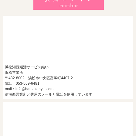
2026/7/27
【浜松】30代・40代男性で「モテない男」の共通点とは？
地元の婚活女子が避けるNGな特徴3選
浜松湖西婚活サービス結い
浜松営業所
〒432-8002 浜松市中央区富塚町4407-2
電話：053-569-6481
mail：info@hamakonyui.com
※湖西営業所と共用のメールと電話を使用しています