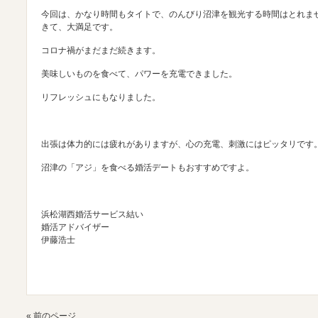
今回は、かなり時間もタイトで、のんびり沼津を観光する時間はとれま
きて、大満足です。
コロナ禍がまだまだ続きます。
美味しいものを食べて、パワーを充電できました。
リフレッシュにもなりました。
出張は体力的には疲れがありますが、心の充電、刺激にはピッタリです
沼津の「アジ」を食べる婚活デートもおすすめですよ。
浜松湖西婚活サービス結い
婚活アドバイザー
伊藤浩士
« 前のページ