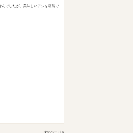
せんでしたが、美味しいアジを堪能で
。
次のページ »