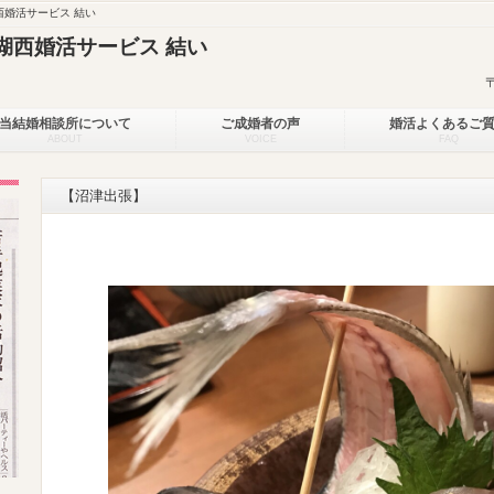
婚活サービス 結い
湖西婚活サービス 結い
当結婚相談所について
ご成婚者の声
婚活よくあるご
ABOUT
VOICE
FAQ
【沼津出張】