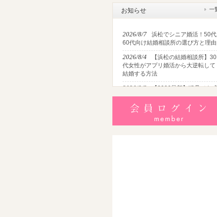
一
お知らせ
2026/8/7
浜松でシニア婚活！50代
60代向け結婚相談所の選び方と理由
2026/8/4
【浜松の結婚相談所】30
代女性がアプリ婚活から大逆転して
結婚する方法
2026/8/2
【2026最新】猛暑でも
婚！夏の婚活おすすめイベント＆涼
しいデートの服装・スポット徹底解
説
2026/7/28
【浜松】アラフォー男
が婚活で無双する3つの戦略！30代
半・40代からの大人の成婚術
2026/7/27
【浜松】30代・40代男
性で「モテない男」の共通点とは？
地元の婚活女子が避けるNGな特徴3
選