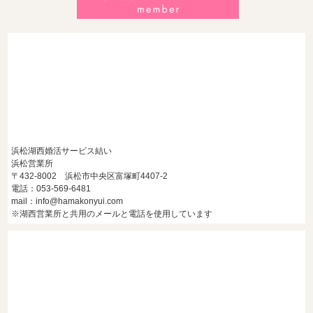
2026/7/27
【浜松】30代・40代男性で「モテない男」の共通点とは？
地元の婚活女子が避けるNGな特徴3選
浜松湖西婚活サービス結い
浜松営業所
〒432-8002 浜松市中央区富塚町4407-2
電話：053-569-6481
mail：info@hamakonyui.com
※湖西営業所と共用のメールと電話を使用しています