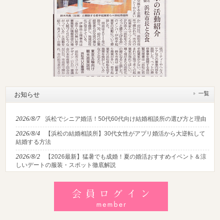
一覧
お知らせ
2026/8/7
浜松でシニア婚活！50代60代向け結婚相談所の選び方と理由
2026/8/4
【浜松の結婚相談所】30代女性がアプリ婚活から大逆転して
結婚する方法
2026/8/2
【2026最新】猛暑でも成婚！夏の婚活おすすめイベント＆涼
しいデートの服装・スポット徹底解説
2026/7/28
【浜松】アラフォー男性が婚活で無双する3つの戦略！30代
後半・40代からの大人の成婚術
2026/7/27
【浜松】30代・40代男性で「モテない男」の共通点とは？
地元の婚活女子が避けるNGな特徴3選