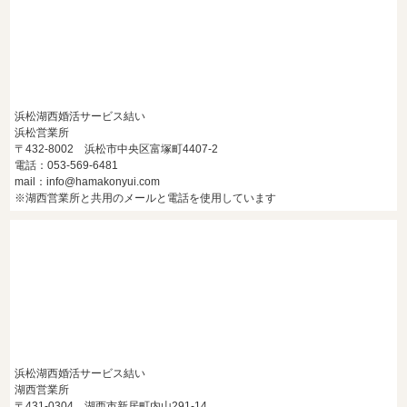
浜松湖西婚活サービス結い
浜松営業所
〒432-8002 浜松市中央区富塚町4407-2
電話：053-569-6481
mail：info@hamakonyui.com
※湖西営業所と共用のメールと電話を使用しています
浜松湖西婚活サービス結い
湖西営業所
〒431-0304 湖西市新居町内山291-14