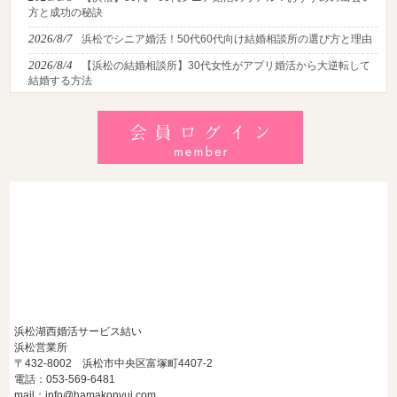
方と成功の秘訣
2026/8/7
浜松でシニア婚活！50代60代向け結婚相談所の選び方と理由
2026/8/4
【浜松の結婚相談所】30代女性がアプリ婚活から大逆転して
結婚する方法
2026/8/2
【2026最新】猛暑でも成婚！夏の婚活おすすめイベント＆涼
しいデートの服装・スポット徹底解説
2026/7/28
【浜松】アラフォー男性が婚活で無双する3つの戦略！30代
後半・40代からの大人の成婚術
浜松湖西婚活サービス結い
浜松営業所
〒432-8002 浜松市中央区富塚町4407-2
電話：053-569-6481
mail：info@hamakonyui.com