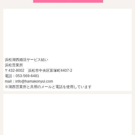
2026/7/28
【浜松】アラフォー男性が婚活で無双する3つの戦略！30代
後半・40代からの大人の成婚術
浜松湖西婚活サービス結い
浜松営業所
〒432-8002 浜松市中央区富塚町4407-2
電話：053-569-6481
mail：info@hamakonyui.com
※湖西営業所と共用のメールと電話を使用しています